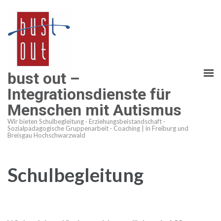
Zum
Inhalt
springen
(Enter
drücken)
bust out –
Integrationsdienste für
Menschen mit Autismus
Wir bieten Schulbegleitung · Erziehungsbeistandschaft ·
Sozialpädagogische Gruppenarbeit · Coaching | in Freiburg und
Breisgau Hochschwarzwald
Schulbegleitung