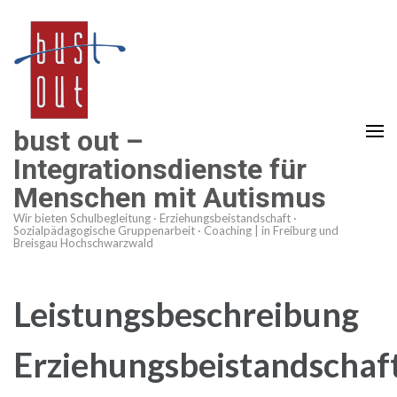
Zum
Inhalt
springen
(Enter
drücken)
bust out –
Integrationsdienste für
Menschen mit Autismus
Wir bieten Schulbegleitung · Erziehungsbeistandschaft ·
Sozialpädagogische Gruppenarbeit · Coaching | in Freiburg und
Breisgau Hochschwarzwald
Leistungsbeschreibung
Erziehungsbeistandschaf